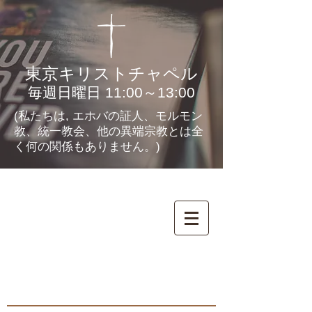
東京キリストチャペル
毎週日曜日 11:00～13:00
(私たちは, エホバの証人、モルモン
教、統一教会、他の異端宗教とは全
く何の関係もありません。)