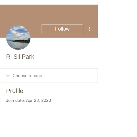
More actions
Follow
Ri Sil Park
Profile
Join date: Apr 23, 2020
There’s nothing to show