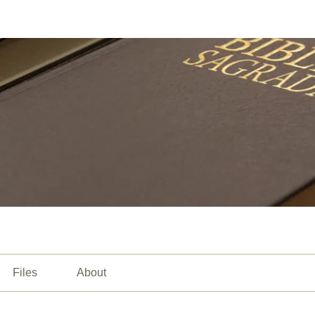
Files
About