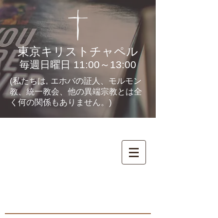
東京キリストチャペル
毎週日曜日 11:00～13:00
(私たちは, エホバの証人、モルモン
教、統一教会、他の異端宗教とは全
く何の関係もありません。)