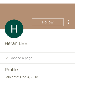
More actions
Follow
Heran LEE
Profile
Join date: Dec 3, 2018
There’s nothing to show