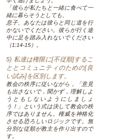
早く逃げましょう。
「彼らが私たちと一緒に食べて一
緒に暮らそうとしても、
息子、あなたは彼らと同じ道を行
かないでください。彼らが行く途
中に足を踏み入れないでください
（1:14-15）。
5) 私達は権限に[不従順]するこ
ととコミュニティのための[良
い試み]を区別します。
教会の秩序に従いながら，「意見
も出さないで，聞かず，理解しよ
うともしないようにしましょ
う！」という式は決して教会の秩
序ではありません。権威を神格化
させる恐ろしいロジックです。無
分別な従順が教主を作り出すので
す。