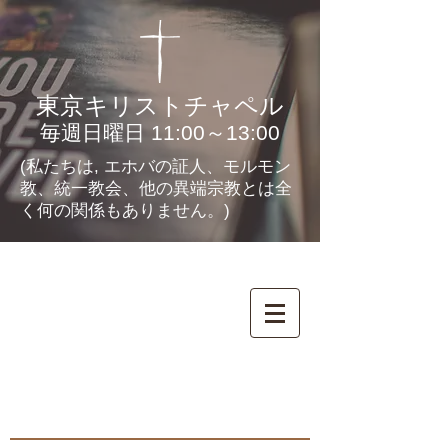
東京キリストチャペル
毎週日曜日 11:00～13:00
(私たちは, エホバの証人、モルモン
教、統一教会、他の異端宗教とは全
く何の関係もありません。)