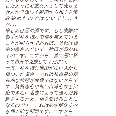
したように邪悪な人として売りま
せんか？傷つく瞬間から相手を憎
み始めたのではないでしょう
か…。
憎しみは悪の源です。もし実際に
相手が私を憎んで傷を与えている
ことが明らかであれば、それは相
手の悪さのせいで、神様が裁かれ
るのです。ですから、善で悪に勝
って自分で克服してください。
一方、私を憎む理由がない人から
傷ついた場合、それは私自身の精
神的な状態が健康ではないからで
す。資格志心や低い自尊心など治
癒できない過去によって歪んだ解
釈をするため、傷を受けることに
なるのです。これは必ず解決すべ
き個人的な問題です。ですから、