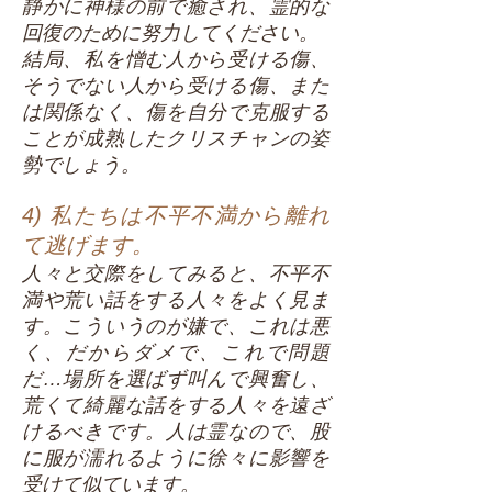
静かに神様の前で癒され、霊的な
回復のために努力してください。
結局、私を憎む人から受ける傷、
そうでない人から受ける傷、また
は関係なく、傷を自分で克服する
ことが成熟したクリスチャンの姿
勢でしょう。
4) 私たちは不平不満から離れ
て逃げます。
人々と交際をしてみると、不平不
満や荒い話をする人々をよく見ま
す。こういうのが嫌で、これは悪
く、だからダメで、これで問題
だ…場所を選ばず叫んで興奮し、
荒くて綺麗な話をする人々を遠ざ
けるべきです。人は霊なので、股
に服が濡れるように徐々に影響を
受けて似ています。