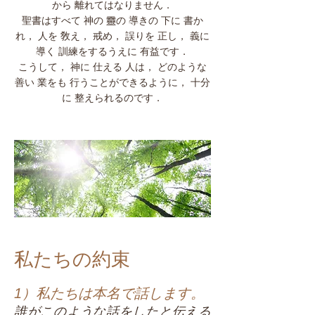
から 離れてはなりません．
聖書はすべて 神の 靈の 導きの 下に 書か
れ， 人を 敎え， 戒め， 誤りを 正し， 義に
導く 訓練をするうえに 有益です．
こうして， 神に 仕える 人は， どのような
善い 業をも 行うことができるように， 十分
に 整えられるのです．
私たちの約束
1）私たちは本名で話します。
誰がこのような話をしたと伝える