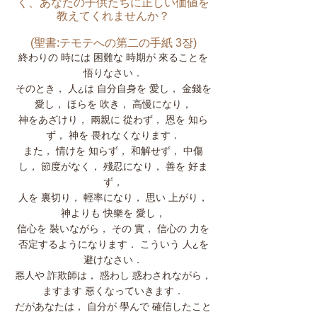
く、あなたの子供たちに正しい価値を
教えてくれませんか？
​(聖書:テモテへの第二の手紙 3장
)
終わりの 時には 困難な 時期が 來ることを
悟りなさい．
そのとき， 人¿は 自分自身を 愛し， 金錢を
愛し， ほらを 吹き， 高慢になり，
神をあざけり， 兩親に 從わず， 恩を 知ら
ず， 神を 畏れなくなります．
また， 情けを 知らず， 和解せず， 中傷
し， 節度がなく， 殘忍になり， 善を 好ま
ず，
人を 裏切り， 輕率になり， 思い 上がり，
神よりも 快樂を 愛し，
信心を 裝いながら， その 實， 信心の 力を
否定するようになります． こういう 人¿を
避けなさい．
惡人や 詐欺師は， 惑わし 惑わされながら，
ますます 惡くなっていきます．
だがあなたは， 自分が 學んで 確信したこと