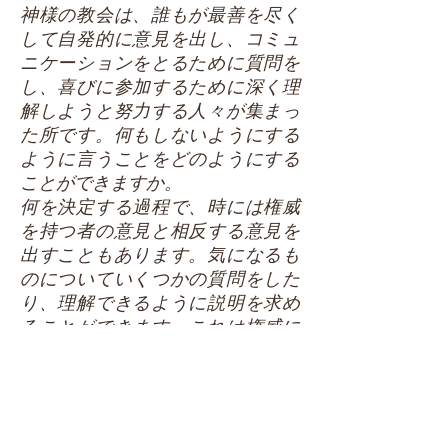
神様の教会は、誰もが最善を尽く
して自発的に意見を出し、コミュ
ニケーションをとるために質問を
し、喜びに参加するために深く理
解しようと努力する人々が集まっ
た所です。何もしないようにする
ように言うことをどのようにする
ことができますか。
何を決定する過程で、時には権威
を持つ者の意見と相反する意見を
出すこともあります。気になるも
のについていくつかの質問をした
り、理解できるように説明を求め
ることができます。これは権威に
従わないことではありません。こ
れは、コミュニティを愛し、愛す
る人の積極的な態度です。もちろ
ん、その態度は非常に丁寧でなけ
ればなりません。必ず権威を尊重