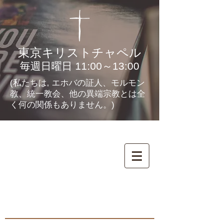
東京キリストチャペル
毎週日曜日 11:00～13:00
(私たちは, エホバの証人、モルモン
教、統一教会、他の異端宗教とは全
く何の関係もありません。)