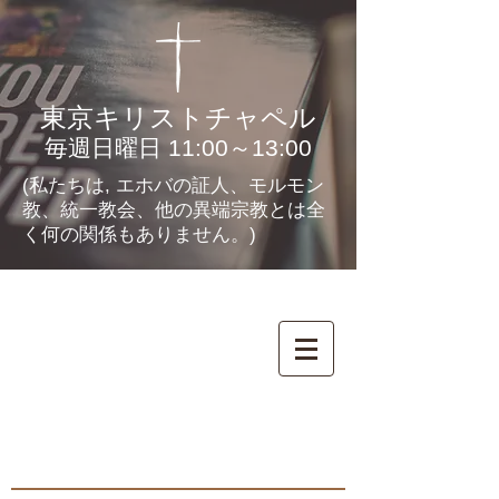
東京キリストチャペル
毎週日曜日 11:00～13:00
(私たちは, エホバの証人、モルモン
教、統一教会、他の異端宗教とは全
く何の関係もありません。)