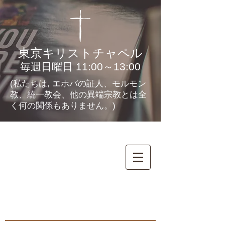
東京キリストチャペル
毎週日曜日 11:00～13:00
(私たちは, エホバの証人、モルモン
教、統一教会、他の異端宗教とは全
く何の関係もありません。)