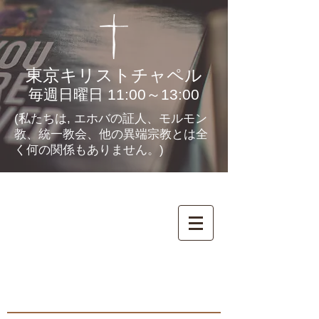
東京キリストチャペル
毎週日曜日 11:00～13:00
(私たちは, エホバの証人、モルモン
教、統一教会、他の異端宗教とは全
く何の関係もありません。)