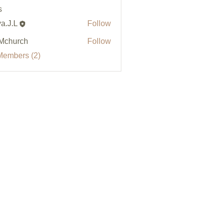
s
a.J.L
Follow
Mchurch
Follow
Members (2)