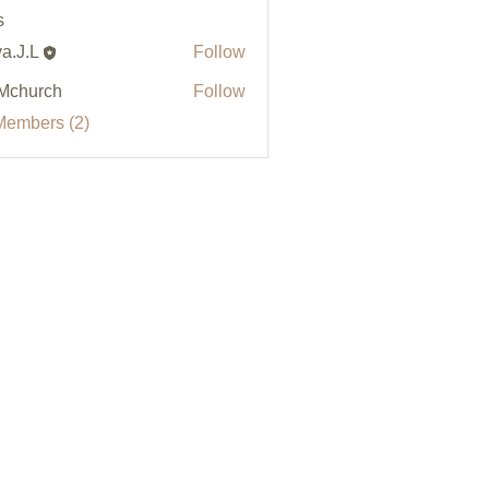
s
a.J.L
Follow
Mchurch
Follow
Members (2)