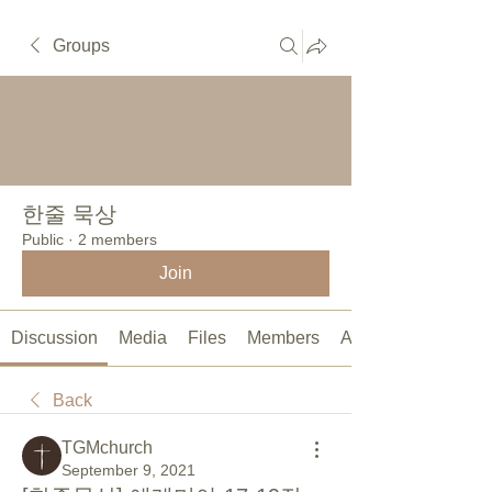
Groups
한줄 묵상
Public
·
2 members
Join
Discussion
Media
Files
Members
About
Back
TGMchurch
September 9, 2021