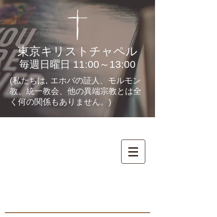
東京キリストチャペル
毎週日曜日 11:00～13:00
(私たちは, エホバの証人、モルモン
教、統一教会、他の異端宗教とは全
く何の関係もありません。)