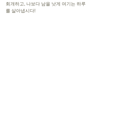
회개하고, 나보다 남을 낫게 여기는 하루
를 살아냅시다!
0
0
8
Write a comment...
About
Members
Saya.J.L
Follow
TGMchurch
Follow
See All Members (2)