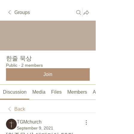
Groups
한줄 묵상
Public
·
2 members
Join
Discussion
Media
Files
Members
About
Back
TGMchurch
September 9, 2021