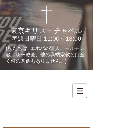
東京キリストチャペル
毎週日曜日 11:00～13:00
(私たちは, エホバの証人、モルモン
教、統一教会、他の異端宗教とは全
く何の関係もありません。)