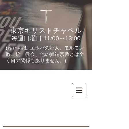
東京キリストチャペル
毎週日曜日 11:00～13:00
(私たちは, エホバの証人、モルモン
教、統一教会、他の異端宗教とは全
く何の関係もありません。)