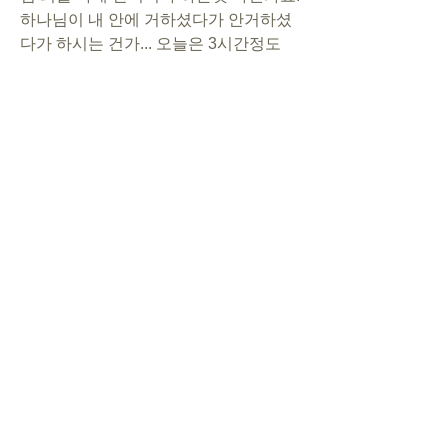
하나님이 내 안에 거하셨다가 안거하셨
다가 하시는 건가... 오늘은 3시간정도 
머물다가 가셨어, 이렇게??
 '그리스도께서 너희 안에 계시면 몸이 
죄를 안짓게 도와주신다' 그러면 좀 이해
가 될 것 같은데. 죽었다고 표현하시니까 
왜 죽었는데 또 살아났지 싶어요. 아니면 
농도 같은 개념으로 하나님 100% 내 육
신 0%가 성령 충만한 상태고 이때만 죄
를 안지을 수 있는건가...
0
0
5
댓글을 입력하세요.
About