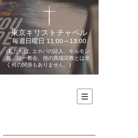
東京キリストチャペル
毎週日曜日 11:00～13:00
(私たちは, エホバの証人、モルモン
教、統一教会、他の異端宗教とは全
く何の関係もありません。)