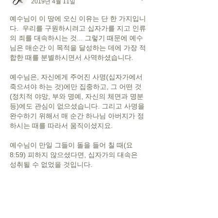
2019년 4월 11일
예수님이 이 땅에 오신 이유는 단 한 가지입니
다.  우리를 구원하시려고 십자가를 지고 인류
의 죄를 대속하시는 것... 그렇기 때문에 예수
님은 매순간 이 목적을 달성하는 데에 가장 적
합한 때를 분별하시면서 사역하셨습니다. 
예수님은, 자신에게 주어진 사명(십자가에서 
죽으셔야 하는 것)에만 집중하고, 그 어떤 것
(정치적 야망, 부와 명예, 자신의 체면과 명분 
등)에도 관심이 없으셨습니다. 그리고 사명을 
완수하기 위해서 매 순간 하나님 아버지가 정
하시는 때를 따라서 움직이셨지요. 
예수님이 만일 그들이 돌을 들어 칠 때(요
8:59) 피하지 않으셨다면, 십자가의 대속은 
성취될 수 없었을 것입니다. 
예수님은 사람들의 평가(비겁한 자, 용기없는 
자 등)에 관심이 없을 뿐 아니라, 자신의 능력 
과시(하나님의 아들로서 그들을 나무라며 물
리칠 수 있음)에도 관심이 없습니다.  예수님