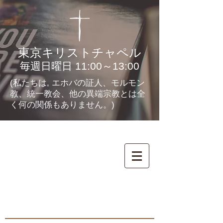
東京キリストチャペル
毎週日曜日 11:00～13:00
(私たちは, エホバの証人、モルモン
教、統一教会、他の異端宗教とは全
く何の関係もありません。)