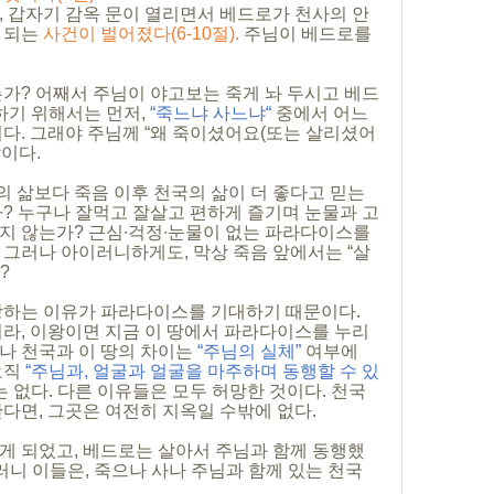
, 갑자기 감옥 문이 열리면서 베드로가 천사의 안
 되는 
사건이 벌어졌다(6-10절). 
주님이 베드로를 
는가? 어째서 주님이 야고보는 죽게 놔 두시고 베드
기 위해서는 먼저, 
“죽느냐 사느냐“ 
중에서 어느 
이다. 그래야 주님께 “왜 죽이셨어요(또는 살리셨어
이다. 
 삶보다 죽음 이후 천국의 삶이 더 좋다고 믿는
가? 누구나 잘먹고 잘살고 편하게 즐기며 눈물과 고
지 않는가? 근심∙걱정∙눈물이 없는 파라다이스를 
 그러나 아이러니하게도, 막상 죽음 앞에서는 “살
?
망하는 이유가 파라다이스를 기대하기 때문이다. 
니라, 이왕이면 지금 이 땅에서 파라다이스를 누리
나 천국과 이 땅의 차이는 
“주님의 실체”
 여부에 
직 
“주님과, 얼굴과 얼굴을 마주하며 동행할 수 있
는 없다. 다른 이유들은 모두 허망한 것이다. 천국
다면, 그곳은 여전히 지옥일 수밖에 없다. 
게 되었고, 베드로는 살아서 주님과 함께 동행했
러니 이들은, 죽으나 사나 주님과 함께 있는 천국