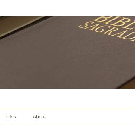
Files
About