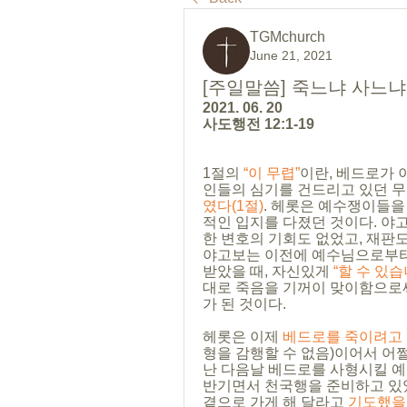
TGMchurch
June 21, 2021
[주일말씀] 죽느냐 사느냐
2021. 06. 20
사도행전 12:1-19
1절의 
“이 무렵”
이란, 베드로가 
인들의 심기를 건드리고 있던 무렵을
였다(1절)
. 헤롯은 예수쟁이들을
적인 입지를 다졌던 것이다. 야
한 변호의 기회도 없었고, 재판도
야고보는 이전에 예수님으로부터
받았을 때, 자신있게 
“할 수 있습
대로 죽음을 기꺼이 맞이함으로써
가 된 것이다.
헤롯은 이제 
베드로를 죽이려고 그
형을 감행할 수 없음)이어서 어
난 다음날 베드로를 사형시킬 예
반기면서 천국행을 준비하고 있었
곁으로 가게 해 달라고 
기도했을 