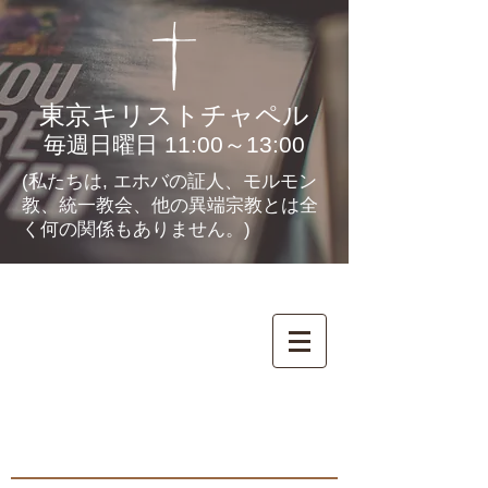
東京キリストチャペル
毎週日曜日 11:00～13:00
(私たちは, エホバの証人、モルモン
教、統一教会、他の異端宗教とは全
く何の関係もありません。)