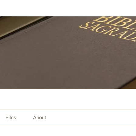
Files
About