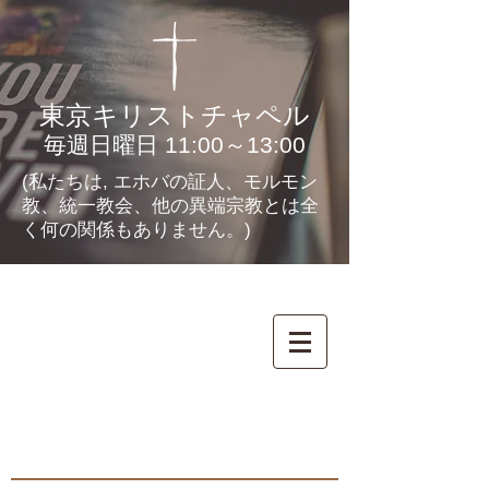
東京キリストチャペル
毎週日曜日 11:00～13:00
(私たちは, エホバの証人、モルモン
教、統一教会、他の異端宗教とは全
く何の関係もありません。)