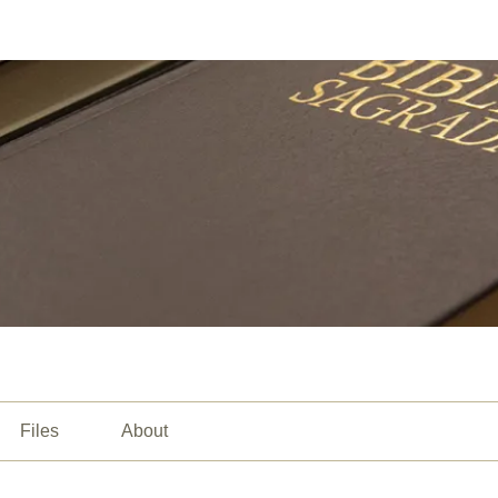
Files
About