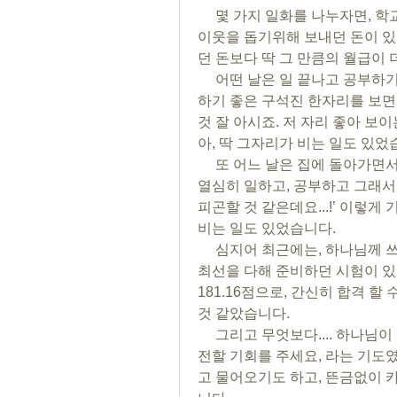
     몇 가지 일화를 나누자면, 학교를 다닐때, 하나님께 드린다고 생각하고 어려운 
이웃을 돕기위해 보내던 돈이 있
던 돈보다 딱 그 만큼의 월급이 
     어떤 날은 일 끝나고 공부하기 위해 카페에 갔는데, 자리가 없었습니다. 딱 집중
하기 좋은 구석진 한자리를 보면서
것 잘 아시죠. 저 자리 좋아 보이
아, 딱 그자리가 비는 일도 있었
     또 어느 날은 집에 돌아가면서 지하철에 앉을 자리가 없을 때, ‘주님, 오늘 하루 
열심히 일하고, 공부하고 그래서 
피곤할 것 같은데요...!’ 이렇게
비는 일도 있었습니다. 
     심지어 최근에는, 하나님께 쓰여지면 좋겠다는 마음에, 기도하면서 나름대로 
최선을 다해 준비하던 시험이 있
181.16점으로, 간신히 합격 할 
것 같았습니다. 
     그리고 무엇보다.... 하나님이 즉각적이고 바로바로 응답해 주시는 것은, 복음을 
전할 기회를 주세요, 라는 기도
고 물어오기도 하고, 뜬금없이 