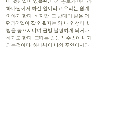
에 멋진일이 있을땐, 나의 공로가 아니라 
하나님께서 하신 일이라고 우리는 쉽게 
이야기 한다. 하지만, 그 반대의 일은 어
떤가? 일이 잘 안될때는 왜 내 인생에 훼
방을 놓으시냐며 금방 불평하게 되거나 
하기도 한다. 그때는 인생의 주인이 내가 
되는것이다. 하나님이 나의 주인이시라
면, 내가 비참한 삶을 살고 있을때엔, "내 
삶을 통하여서 하나님의 영광이 드러나
야 하는데 이래서야 되겠습니까?" 라고 
하나님께 당당하게 요구할 수 있어야 한
다고도 생각한다. 그래서 내가 당한 어려
움가운데서도 하나님이 일하시도록 우
리의 삶을 드려야하고 하나님이 일하시
면 그것을 자랑하여 내 삶의 좋은것과 안 
좋았던것 모두를 하나님께 드리고 싶다. 
그렇게 내 삶의 모든 일들이 형제자매에
게 하나님이 하신 일들로 전달되고, 내 
삶을 보고 듣는 사람들을 통하여서 하나