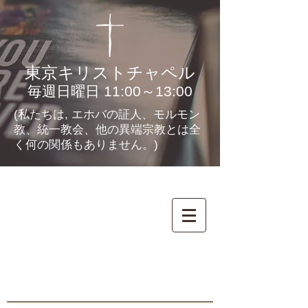
東京キリストチャペル
毎週日曜日 11:00～13:00
(私たちは, エホバの証人、モルモン
教、統一教会、他の異端宗教とは全
く何の関係もありません。)