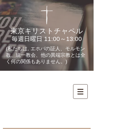
東京キリストチャペル
毎週日曜日 11:00～13:00
(私たちは, エホバの証人、モルモン
教、統一教会、他の異端宗教とは全
く何の関係もありません。)