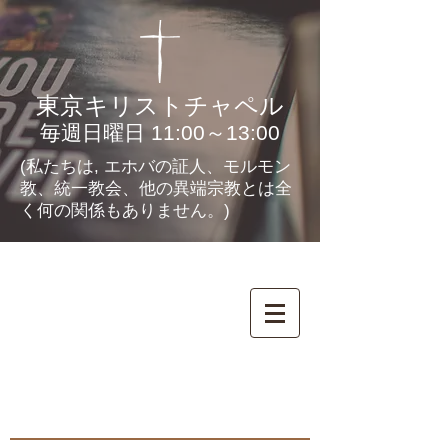
東京キリストチャペル
毎週日曜日 11:00～13:00
(私たちは, エホバの証人、モルモン
教、統一教会、他の異端宗教とは全
く何の関係もありません。)