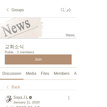
Groups
교회소식
Public
·
2 members
Join
Discussion
Media
Files
Members
About
Back
Saya.J.L
January 11, 2020