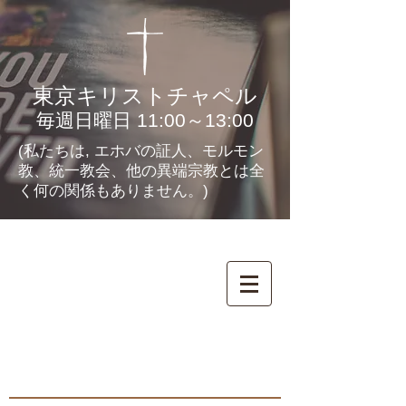
東京キリストチャペル
毎週日曜日 11:00～13:00
(私たちは, エホバの証人、モルモン
教、統一教会、他の異端宗教とは全
く何の関係もありません。)