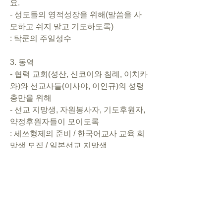
요.
- 성도들의 영적성장을 위해(말씀을 사
모하고 쉬지 말고 기도하도록)
: 탁쿤의 주일성수
3. 동역
- 협력 교회(성산, 신코이와 침례, 이치카
와)와 선교사들(이사야, 이인규)의 성령
충만을 위해
- 선교 지망생, 자원봉사자, 기도후원자, 
약정후원자들이 모이도록
: 세쓰형제의 준비 / 한국어교사 교육 희
망생 모집 / 일본선교 지망생
4. 복음
- 넌크리스천 일본인들이 선교관으로 모
여서 복음을 들을 기회를 가지도록
- 아카데미 학생들과 행사에 참석했던 
사람들이 복음에 의문을 가지고 나아올 