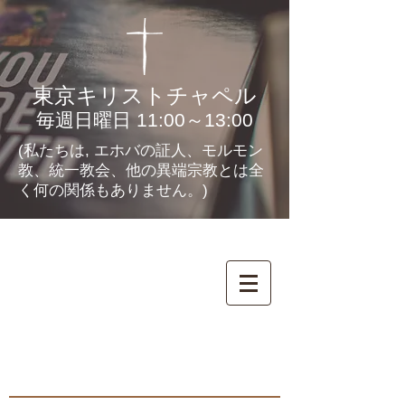
東京キリストチャペル
毎週日曜日 11:00～13:00
(私たちは, エホバの証人、モルモン
教、統一教会、他の異端宗教とは全
く何の関係もありません。)