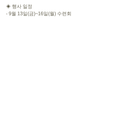
◈ 행사 일정
- 9월 13일(금)~16일(월) 수련회
- 9월 22일(일) 또는 21일(토) 한국의 날
- O.H.: 08/25(인), 09/29(새), 10/27(초)
◈ 대표기도/코도모클럽
8/11 이초롱/이사야
8/18 김인교/이사야
8/25 박리실/김예찬
9/01 김예찬/이수린
0
0
6
Write a comment...
About