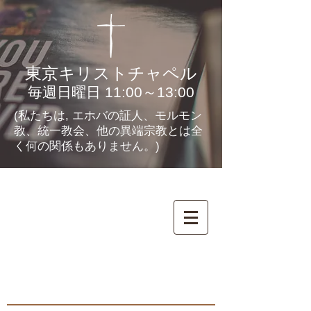
東京キリストチャペル
毎週日曜日 11:00～13:00
(私たちは, エホバの証人、モルモン
教、統一教会、他の異端宗教とは全
く何の関係もありません。)