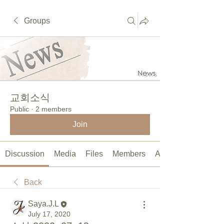
Groups
교회소식
Public
·
2 members
Join
Discussion
Media
Files
Members
About
Back
Saya.J.L
July 17, 2020