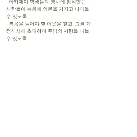
- 아카데미 학생들과 행사에 참석했던 
사람들이 복음에 의문을 가지고 나아올 
수 있도록
- 복음을 들어야 할 이웃을 찾고, 그를 가
정식사에 초대하여 주님의 사랑을 나눌 
수 있도록
- 마나미자매와의 성경공부가 차질 없이 
순조롭게 진행되도록
5. 결단
- 하나님이 기뻐하시는 일에 나의 시간
과 재정과 노력을 들이겠습니다.
- 성령의 열매(사랑, 기쁨, 화평, 인내, 친
절, 선함, 신실, 온유, 절제)를 맺어가겠
습니다.
- 오늘 주신 말씀대로 행동하겠습니다.
(셀장에게 개인 기도제목을 알려주시면 
새벽 예배 때 공동체가 합심하여 기도하