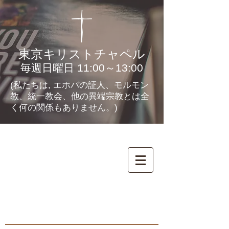
東京キリストチャペル
毎週日曜日 11:00～13:00
(私たちは, エホバの証人、モルモン
教、統一教会、他の異端宗教とは全
く何の関係もありません。)