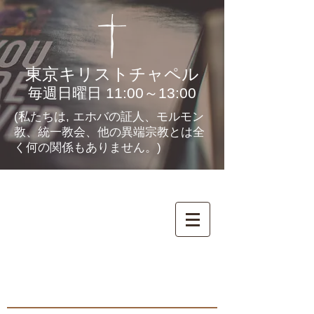
東京キリストチャペル
毎週日曜日 11:00～13:00
(私たちは, エホバの証人、モルモン
教、統一教会、他の異端宗教とは全
く何の関係もありません。)