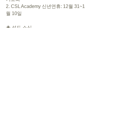
2. CSL Academy 신년연휴: 12월 31~1
월 10일 
◈ 성도 소식
◈ 행사 일정
- [크리스마스 파티] 12월 22일(일)
- O.H.: 11/24(초), 12/29(새)
◈ 대표기도
11/10 이수린
11/17 이초롱
11/24 김예찬
0
0
8
Bir yorum yazın...