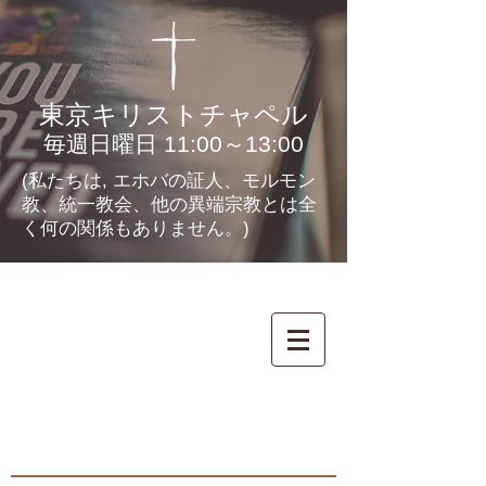
東京キリストチャペル
毎週日曜日 11:00～13:00
(私たちは, エホバの証人、モルモン
教、統一教会、他の異端宗教とは全
く何の関係もありません。)