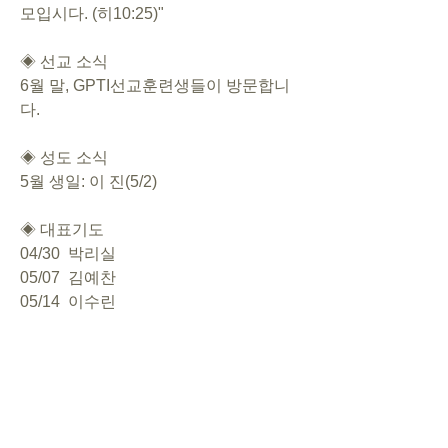
모입시다. (히10:25)"     
◈ 선교 소식 
6월 말, GPTI선교훈련생들이 방문합니
다.    
◈ 성도 소식   
5월 생일: 이 진(5/2)
◈ 대표기도   
04/30  박리실
05/07  김예찬
05/14  이수린
05/21  차지헌
  ◈ 행사 일정   
- 5월 7일(일) 가정식사회
- 5월 27일(토) 20:00~21:00  CSL정기기
도회