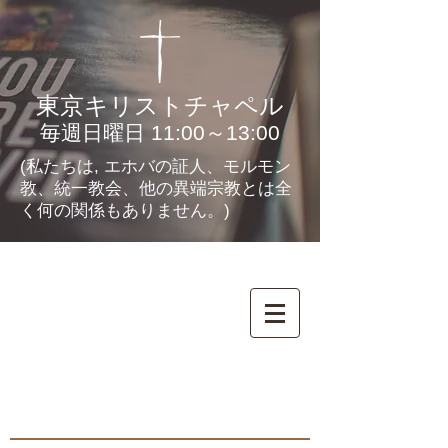
東京キリストチャペル
毎週日曜日 11:00～13:00
(私たちは, エホバの証人、モルモン
教、統一教会、他の異端宗教とは全
く何の関係もありません。)