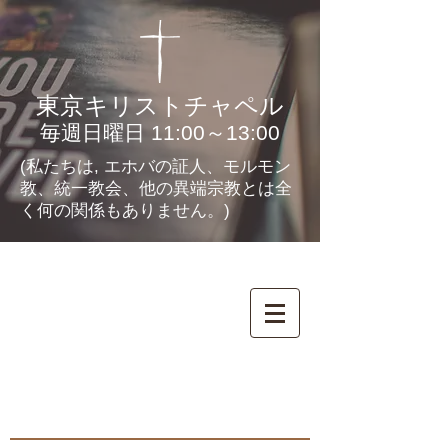
東京キリストチャペル
毎週日曜日 11:00～13:00
(私たちは, エホバの証人、モルモン
教、統一教会、他の異端宗教とは全
く何の関係もありません。)