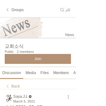
Groups
교회소식
Public
·
2 members
Join
Discussion
Media
Files
Members
About
Back
Saya.J.L
March 5, 2021