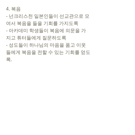
4. 복음       
- 넌크리스천 일본인들이 선교관으로 모
여서 복음을 들을 기회를 가지도록      
- 아카데미 학생들이 복음에 의문을 가
지고 튜터들에게 질문하도록      
- 성도들이 하나님의 마음을 품고 이웃
들에게 복음을 전할 수 있는 기회를 얻도
록. 
5. 행사/개인
- CSL 정기기도회(매월 4째주 토): 기도 
동역자들이 모이도록
- J자매 임신: 하나님께 기쁨을 드릴 둘
째 아이를 주시도록
- S자매 태아: 아기가 건강하게 잘 자라
도록. 출산할 때 Y형제가 한국에 와서 육
아기간을 함께 보낼 수 있도록.
- 이직과 취직을 준비하는 성도들: 하나