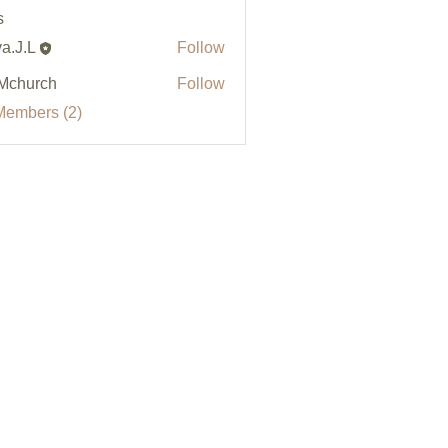
s
a.J.L
Follow
Mchurch
Follow
Members (2)