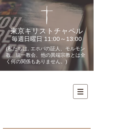
東京キリストチャペル
毎週日曜日 11:00～13:00
(私たちは, エホバの証人、モルモン
教、統一教会、他の異端宗教とは全
く何の関係もありません。)