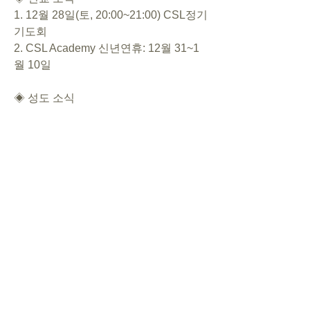
1. 12월 28일(토, 20:00~21:00) CSL정기
기도회
2. CSL Academy 신년연휴: 12월 31~1
월 10일
◈ 성도 소식
◈ 행사 일정
- [크리스마스 파티] 12월 21일
(토)~22(일) 13:00~17:00
- 송구영신 예배 12월 31일 21:00~22:00
- 새해 명절 예배 1월 1일 10:00
◈ 대표기도
12/15 이초롱
12/22 김예찬
12/29 이인규
0