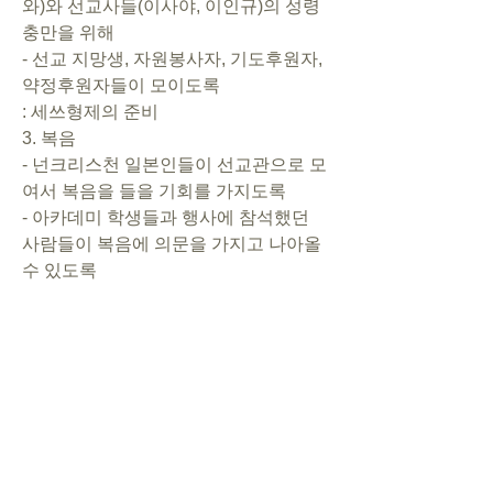
와)와 선교사들(이사야, 이인규)의 성령
충만을 위해
- 선교 지망생, 자원봉사자, 기도후원자, 
약정후원자들이 모이도록
: 세쓰형제의 준비
3. 복음
- 넌크리스천 일본인들이 선교관으로 모
여서 복음을 들을 기회를 가지도록
- 아카데미 학생들과 행사에 참석했던 
사람들이 복음에 의문을 가지고 나아올 
수 있도록
- 복음을 들어야 할 이웃을 찾고, 그를 가
정식사에 초대하여 주님의 사랑을 나눌 
수 있도록
- 마나미자매와의 성경공부가 차질 없이 
순조롭게 진행되도록
5. 결단
- 하나님이 기뻐하시는 일에 나의 시간
과 재정과 노력을 들이겠습니다.