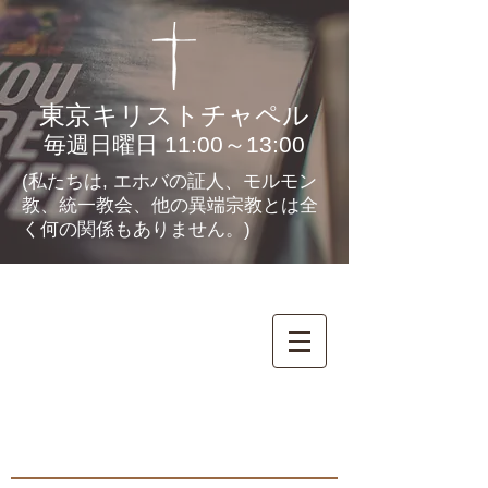
東京キリストチャペル
毎週日曜日 11:00～13:00
(私たちは, エホバの証人、モルモン
教、統一教会、他の異端宗教とは全
く何の関係もありません。)