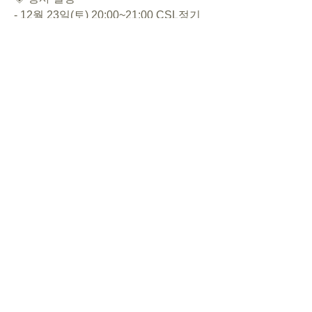
- 12월 23일(토) 20:00~21:00 CSL정기
기도회
- 심방: 12/24(새), 01/28(하), 02/24(인)
◈ 대표기도 / 주일말씀
12/17 김인교/ 창세기
12/24 박리실/ 창세기
12/31 김예찬/ 창세기
01/07 이수린/ 창세기
0
0
9
Escribir un comentario...
About