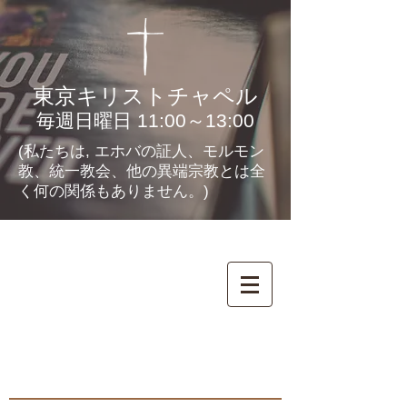
東京キリストチャペル
毎週日曜日 11:00～13:00
(私たちは, エホバの証人、モルモン
教、統一教会、他の異端宗教とは全
く何の関係もありません。)