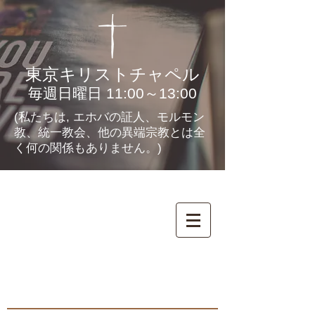
東京キリストチャペル
毎週日曜日 11:00～13:00
(私たちは, エホバの証人、モルモン
教、統一教会、他の異端宗教とは全
く何の関係もありません。)