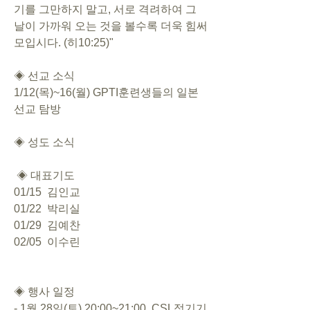
기를 그만하지 말고, 서로 격려하여 그 
날이 가까워 오는 것을 볼수록 더욱 힘써 
모입시다. (히10:25)"
◈ 선교 소식
1/12(목)~16(월) GPTI훈련생들의 일본 
선교 탐방      
◈ 성도 소식 
 ◈ 대표기도 
01/15  김인교
01/22  박리실
01/29  김예찬
02/05  이수린
◈ 행사 일정  
- 
1월 28일(토) 20:00~21:00  CSL정기기