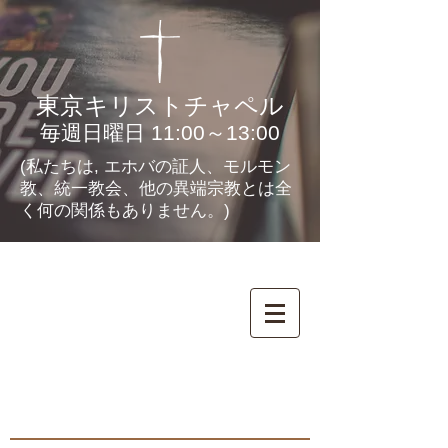
東京キリストチャペル
毎週日曜日 11:00～13:00
(私たちは, エホバの証人、モルモン
教、統一教会、他の異端宗教とは全
く何の関係もありません。)