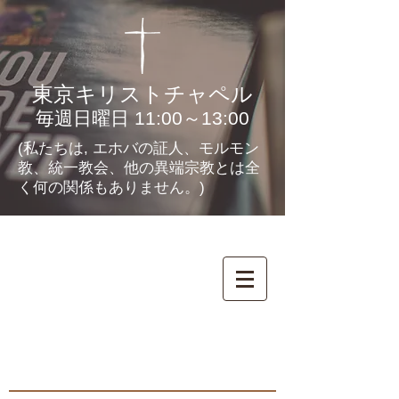
東京キリストチャペル
毎週日曜日 11:00～13:00
(私たちは, エホバの証人、モルモン
教、統一教会、他の異端宗教とは全
く何の関係もありません。)