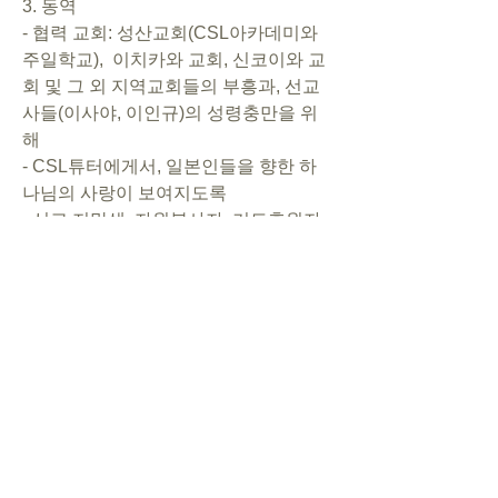
3. 동역 
- 협력 교회: 성산교회(CSL아카데미와 
주일학교),  이치카와 교회, 신코이와 교
회 및 그 외 지역교회들의 부흥과, 선교
사들(이사야, 이인규)의 성령충만을 위
해       
- CSL튜터에게서, 일본인들을 향한 하
나님의 사랑이 보여지도록       
- 선교 지망생, 자원봉사자, 기도후원자, 
약정후원자들이 모이도록  
4. 복음        
- 넌크리스천 일본인들이 선교관으로 모
여서 복음을 들을 기회를 가지도록       
- 아카데미 학생들이 복음에 의문을 가
지고 튜터들에게 질문하도록       
- 성도들을 통해 이웃들에게 복음이 전
해지고, 가정교회가 세워지도록
- Y상과의 [항해] 시간을 성령으로 가득 
채워 주시도록    