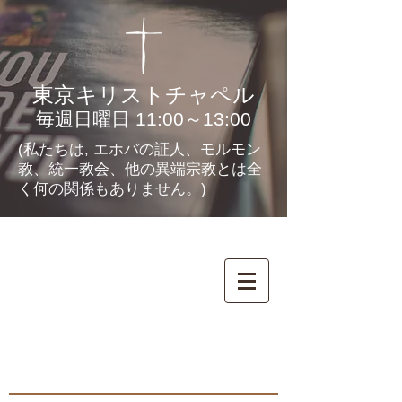
東京キリストチャペル
毎週日曜日 11:00～13:00
(私たちは, エホバの証人、モルモン
教、統一教会、他の異端宗教とは全
く何の関係もありません。)