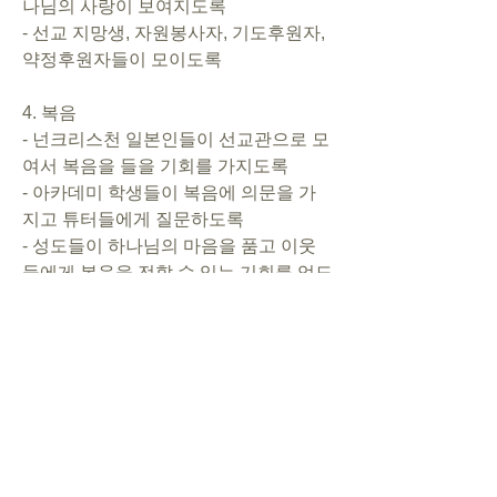
나님의 사랑이 보여지도록      
- 선교 지망생, 자원봉사자, 기도후원자, 
약정후원자들이 모이도록     
4. 복음       
- 넌크리스천 일본인들이 선교관으로 모
여서 복음을 들을 기회를 가지도록      
- 아카데미 학생들이 복음에 의문을 가
지고 튜터들에게 질문하도록      
- 성도들이 하나님의 마음을 품고 이웃
들에게 복음을 전할 수 있는 기회를 얻도
록. 
5. 행사/개인
- CSL 정기 기도회(매월 4째주 토요일): 
기도 동역자들이 모이도록
- J자매 임신: 하나님께 기쁨을 드릴 둘
째 아이를 주시도록
- S자매 태아: 아기가 건강하게 잘 자라