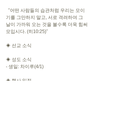
  "어떤 사람들의 습관처럼 우리는 모이
기를 그만하지 말고, 서로 격려하여 그 
날이 가까워 오는 것을 볼수록 더욱 힘써 
모입시다. (히10:25)"
◈ 선교 소식
◈ 성도 소식
-
생일: 차이루(4/1)
◈ 행사 일정
- 4월 27일(토) 20:00~21:00 CSL정기기
도회
- 4월 7일(일) 12:30~16:00 부활절BBQ
- 4월 14일(일) 주일학교/코도모클럽 시
작
- 심방: 04/21(하), 05/26(인), 06/23(새)