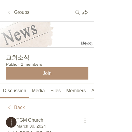
Groups
교회소식
Public
·
2 members
Join
Discussion
Media
Files
Members
About
Back
TGM Church
March 30, 2024