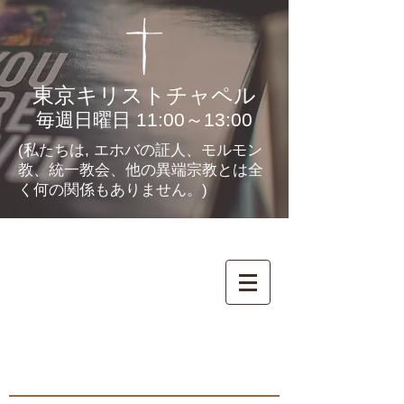
東京キリストチャペル
毎週日曜日 11:00～13:00
(私たちは, エホバの証人、モルモン
教、統一教会、他の異端宗教とは全
く何の関係もありません。)