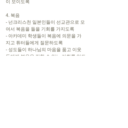
이 모이도록   
4. 복음       
- 넌크리스천 일본인들이 선교관으로 모
여서 복음을 들을 기회를 가지도록      
- 아카데미 학생들이 복음에 의문을 가
지고 튜터들에게 질문하도록      
- 성도들이 하나님의 마음을 품고 이웃
들에게 복음을 전할 수 있는 기회를 얻도
록. 
5. 행사      
- 선교 한국어교원 양성과정(6월): 참석
자들이, 연기되는 기간동안 더욱 기도하
며 준비될 수 있도록. CSL선교전략을 잘 
배워서 각 교회들이 선교에 동참하도록
- 키즈 한국어/영어 교실 오픈: 등록하는 
아이와 부모들이 복음을 들을 마음밭으
로 준비되도록. 영어 어린이 예배가 세워