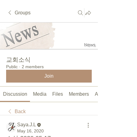
Groups
교회소식
Public
·
2 members
Join
Discussion
Media
Files
Members
About
Back
Saya.J.L
May 16, 2020