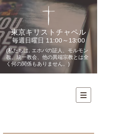
東京キリストチャペル
毎週日曜日 11:00～13:00
(私たちは, エホバの証人、モルモン
教、統一教会、他の異端宗教とは全
く何の関係もありません。)