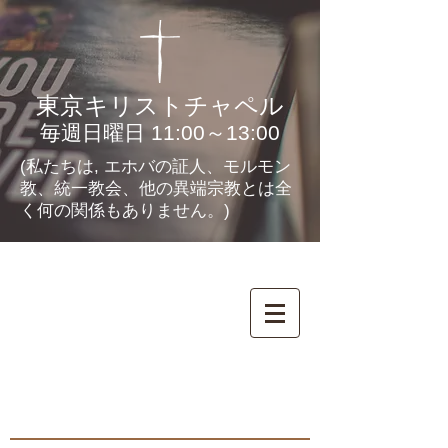
東京キリストチャペル
毎週日曜日 11:00～13:00
(私たちは, エホバの証人、モルモン
教、統一教会、他の異端宗教とは全
く何の関係もありません。)