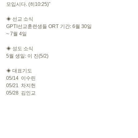
모입시다. (히10:25)"     
◈ 선교 소식 
GPTI선교훈련생들 ORT 기간: 6월 30일 
~ 7월 4일      
◈ 성도 소식   
5월 생일: 이 진(5/2)
◈ 대표기도   
05/14  이수린
05/21  차지헌
05/28  김인교
06/04  박리실
  ◈ 행사 일정   
- 5월 27일(토) 20:00~21:00  CSL정기기
도회
- 6월 4일 가정식사회