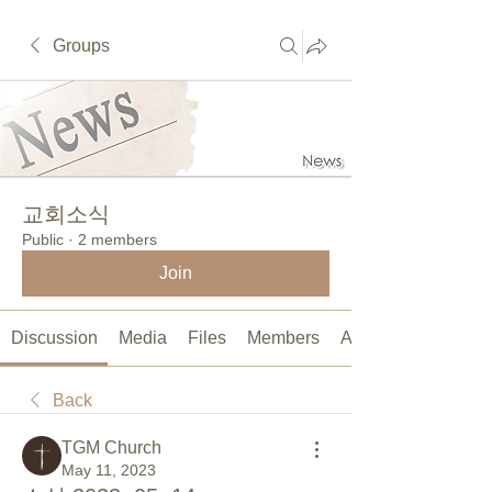
Groups
교회소식
Public
·
2 members
Join
Discussion
Media
Files
Members
About
Back
TGM Church
May 11, 2023