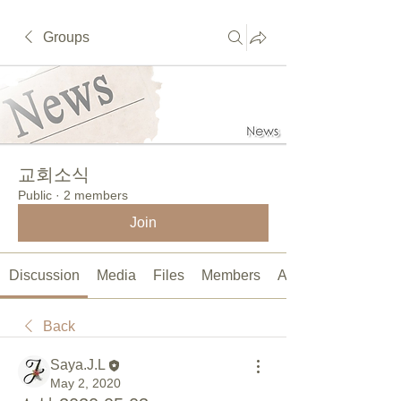
Groups
교회소식
Public
·
2 members
Join
Discussion
Media
Files
Members
About
Back
Saya.J.L
May 2, 2020