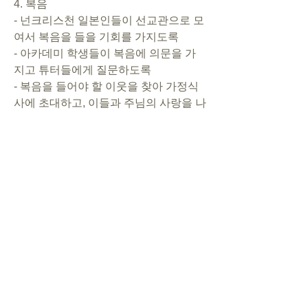
4. 복음       
- 넌크리스천 일본인들이 선교관으로 모
여서 복음을 들을 기회를 가지도록      
- 아카데미 학생들이 복음에 의문을 가
지고 튜터들에게 질문하도록      
- 복음을 들어야 할 이웃을 찾아 가정식
사에 초대하고, 이들과 주님의 사랑을 나
누도록  
5. 행사      
- 선교 한국어교원 양성과정(6월): 참석
자들이, 연기되는 기간동안 더욱 기도하
며 준비될 수 있도록. CSL선교전략을 잘 
배워서 각 교회들이 선교에 동참하도록
- 키즈 한국어/영어 교실 준비: 복음의 통
로로 사용될 커리큘럼이 잘 만들어지고, 
등록하는 아이와 부모들이 복음을 들을 
마음밭으로 준비되도록