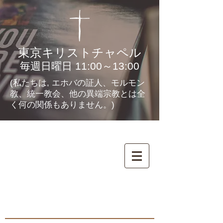
東京キリストチャペル
毎週日曜日 11:00～13:00
(私たちは, エホバの証人、モルモン
教、統一教会、他の異端宗教とは全
く何の関係もありません。)