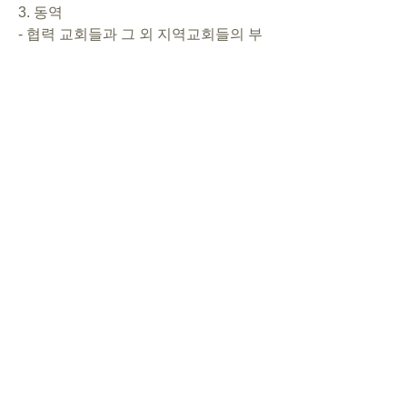
3. 동역 
- 협력 교회들과 그 외 지역교회들의 부
흥과, 선교사들(이사야, 이인규)의 성령
충만을 위해       
- CSL튜터에게서, 일본인들을 향한 하
나님의 사랑이 보여지도록       
- 선교 지망생, 자원봉사자, 기도후원자, 
약정후원자들이 모이도록  
4. 복음        
- 넌크리스천 일본인들이 선교관으로 모
여서 복음을 들을 기회를 가지도록       
- 아카데미 학생들이 복음에 의문을 가
지고 튜터들에게 질문하도록       
- 성도들을 통해 이웃들에게 복음이 전
해지고, 가정교회가 세워지도록
5. 사역
- 예배처 마련