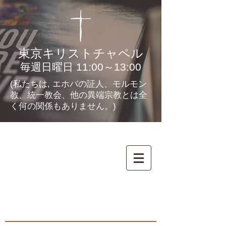
東京キリストチャペル
毎週日曜日 11:00～13:00
(私たちは, エホバの証人、モルモン
教、統一教会、他の異端宗教とは全
く何の関係もありません。)