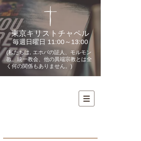
東京キリストチャペル
毎週日曜日 11:00～13:00
(私たちは, エホバの証人、モルモン
教、統一教会、他の異端宗教とは全
く何の関係もありません。)