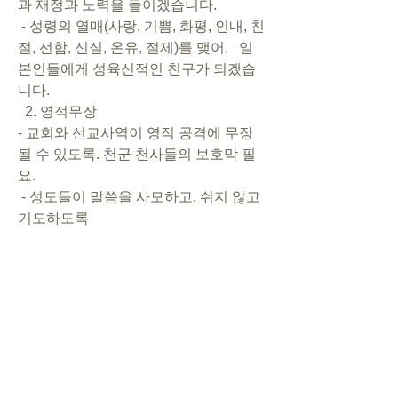
과 재정과 노력을 들이겠습니다.      
 - 성령의 열매(사랑, 기쁨, 화평, 인내, 친
절, 선함, 신실, 온유, 절제)를 맺어,   일
본인들에게 성육신적인 친구가 되겠습
니다.       
  2. 영적무장        
- 교회와 선교사역이 영적 공격에 무장
될 수 있도록. 천군 천사들의 보호막 필
요.       
 - 성도들이 말씀을 사모하고, 쉬지 않고 
기도하도록         
- 성도들이 날마다 복음의 감격을 체험
할 수 있는 기회를 가지도록            
  3. 동역       
- 협력 교회들과 그 외 지역교회들의 부
흥과, 선교사들(이사야, 이인규)의 성령
충만을 위해      
 - CSL튜터에게서, 일본인들을 향한 하
나님의 사랑이 보여지도록        