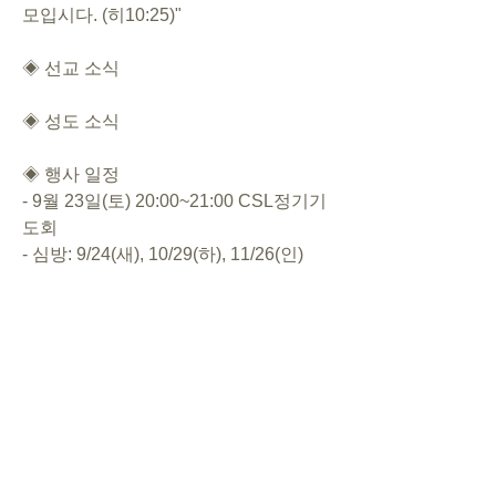
모입시다. (히10:25)"
◈ 선교 소식
◈ 성도 소식
◈ 행사 일정
- 9월 23일(토) 20:00~21:00 CSL정기기
도회
- 심방: 9/24(새), 10/29(하), 11/26(인)
◈ 대표기도 / 주일말씀
09/10 박리실/ 시간5
09/17 김예찬/ 시간6
09/24 이수린/ 시간7
10/01 차지헌/ 창세기
0
0
8