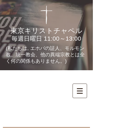
東京キリストチャペル
毎週日曜日 11:00～13:00
(私たちは, エホバの証人、モルモン
教、統一教会、他の異端宗教とは全
く何の関係もありません。)