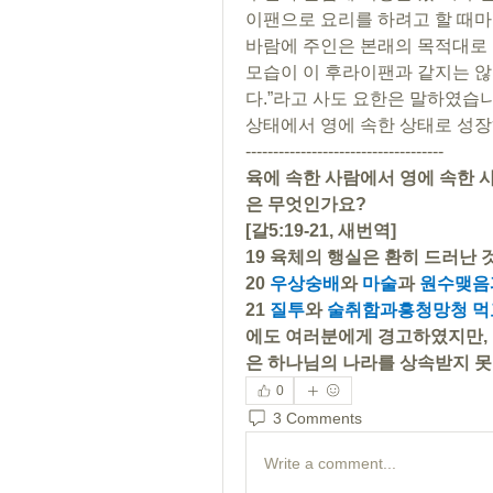
이팬으로 요리를 하려고 할 때마
바람에 주인은 본래의 목적대로 
모습이 이 후라이팬과 같지는 않
다.”라고 사도 요한은 말하였습니다
상태에서 영에 속한 상태로 성장
------------------------------------
육에 속한 사람에서 영에 속한 
은 무엇인가요?
[갈5:19-21, 새번역]
19 육체의 행실은 환히 드러난 
20 
우상숭배
와 
마술
과 
원수맺음
21 
질투
와 
술취함과흥청망청 먹
에도 여러분에게 경고하였지만, 
은 하나님의 나라를 상속받지 못
0
3 Comments
Write a comment...