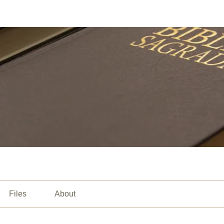
Files
About