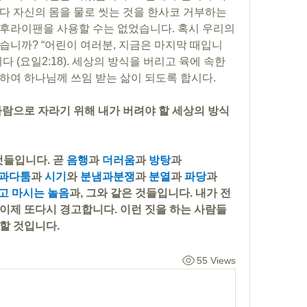
다 자신의 몸을 물로 씻는 것을 한사코 거부하는 
후라이팬을 사용할 수는 없었습니다. 혹시 우리의 
습니까? “어린이 여러분, 지금은 마지막 때입니
 (요일2:18). 세상의 방식을 버리고 육에 속한 
하여 하나님께 쓰임 받는 삶이 되도록 합시다.
사람으로 자라기 위해 내가 버려야 할 세상의 방식
것들입니다. 곧 
음행
과 
더러움
과 
방탕
과
과다툼
과 
시기
와 
분냄과분쟁
과 
분열
과 
파당
과
고 마시는 놀음
과, 그와 같은 것들입니다. 내가 전
이제 또다시 경고합니다. 이런 짓을 하는 사람들
할 것입니다.
55 Views