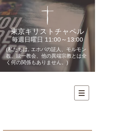
東京キリストチャペル
毎週日曜日 11:00～13:00
(私たちは, エホバの証人、モルモン
教、統一教会、他の異端宗教とは全
く何の関係もありません。)