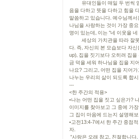
	유대인들이 매일 두 번씩 암송하며 쉐마라고 불리는 신명기 6장 본문은 “마
음을 다하고 뜻을 다하고 힘을 다하
말씀하고 있습니다. 예수님께서는 이
나님을 사랑하는 것이 가장 중요
명이 있는데, 이는 “네 이웃을 
	세상의 가치관을 따라 잘못된 지식을 추구하는 것은 사람을 교만하게 합니
다. 즉, 자신의 본 모습보다 자신을 
up), 집을 짓기보다 오히려 집
금 덕을 세워 하나님을 집을 지
나요? 그리고, 어떤 집을 지어가
나누는 우리의 삶이 되도록 합시
---
<한 주간의 적용>
•나는 어떤 집을 짓고 싶은가? 
이미지를 찾아보고 그 중에 가장
그 집이 마음에 드는지 설명해보
•고전13:4-7에서 한 주간 중
자.
 “사랑은 오래 참고, 친절합니다. 사랑은 시기하지 않으며, 뽐내지 않으며, 교만하