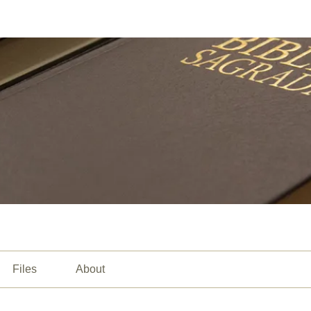
Files
About